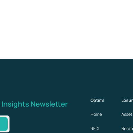
Optiml
Lösu
 Insights Newsletter
Home
Asset
n
REDI
Berat