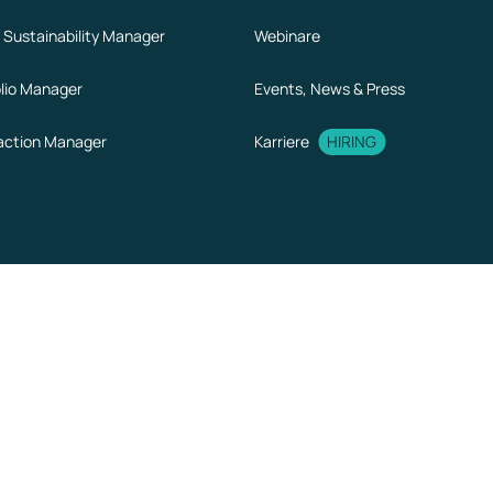
 Sustainability Manager
Webinare
olio Manager
Events, News & Press
action Manager
Karriere
HIRING
Enterprise-ready
security
GDPR
ISO 27001