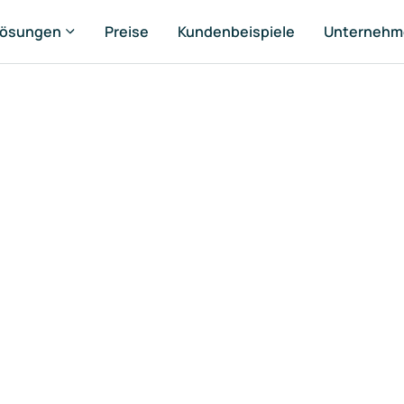
Lösungen
Preise
Kundenbeispiele
Unternehm
tfolio Manager
set Manager
ansaction Manager
 & Sustainability Manager
ater