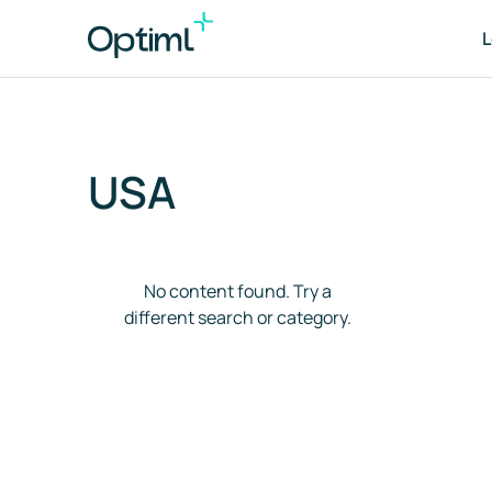
USA
Por
As
No content found. Try a
different search or category.
Tr
ESG
Ber